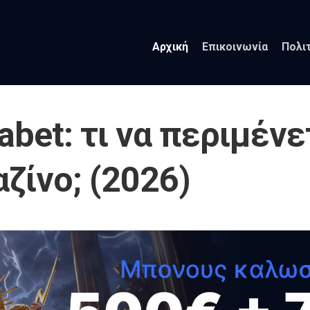
Αρχική
Επικοινωνία
Πολι
labet: τι να περιμέν
αζίνο; (2026)