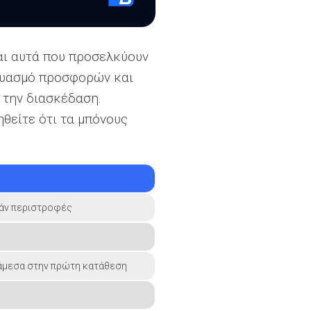
και αυτά που προσελκύουν
νδυασμό προσφορών και
 την διασκέδαση.
θείτε ότι τα μπόνους
εάν περιστροφές
t άμεσα στην πρώτη κατάθεση