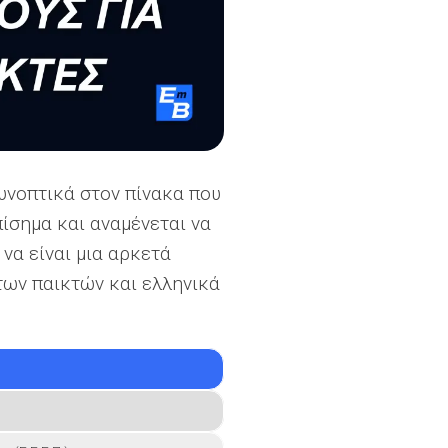
συνοπτικά στον πίνακα που
πίσημα και αναμένεται να
 να είναι μια αρκετά
των παικτών και ελληνικά