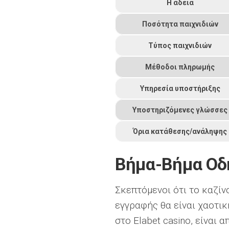
Η άδεια
Ποσότητα παιχνιδιών
Τύπος παιχνιδιών
Μέθοδοι πληρωμής
Υπηρεσία υποστήριξης
Υποστηριζόμενες γλώσσες
Όρια κατάθεσης/ανάληψης
Βήμα-Βήμα Οδ
Σκεπτόμενοι ότι το καζίν
εγγραφής θα είναι χαοτι
στο Elabet casino, είναι