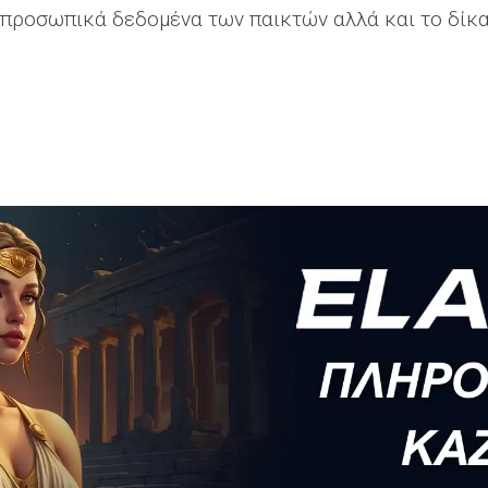
 προσωπικά δεδομένα των παικτών αλλά και το δίκαι